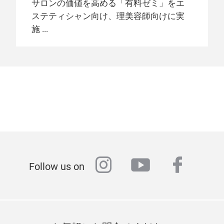
2018/12/10
2018/02/05
サロンの価値を高める「有料ゼミ」をエ
ドと美容食品を提案するゾーンを新設
2023年2月6日（月）－8日（水） マリ
際センター
（所在地：東京都千代田区、代表取締役
社、海外：4社）が出展 し、エステティッ
九州エリアの総合ビューティ見本市
『ビューティーワールド ジャパン
ステティシャン向け、理美容師向けに実
ンメッセ福岡A館
社長：梶原靖志）が2021年2月8日（月）
ク・美容・ネイルなどに関する多彩な製
『ビューティーワールド ジャパン
福岡』 本日開幕！
施
－9日（火）に福岡国際センターにて主催
品、サービス、技術そしてノウハウを披
福岡』開催間近！
する第8回「ビューティーワールド ジャパ
メッセフランクフルト ジャパン株式会社
露しました。会期中は爽やかな晴天に恵
ン 福岡」の開催まで、あと2カ月となりま
メッセフランクフルト ジャパン株式会社
（所在地：東京都千代田区、代表取締役
まれ、2日間で計5,148名もの熱心なビュ
した。
（所在地：東京都千代田区、代表取締役
社長：梶原靖志）は、本日2月5日（月）
ーティ関係者が来場しました。初日から
社長：梶原靖志）は2019年2月4日（月）
より2日間、福岡国際センターにて九州エ
会場の至るところで活発な商談が行わ
－5日（火）の2日間、福岡国際センター
リアの総合ビューティ見本市『ビューテ
れ、また一流講師陣を招いたセミナーも
2020/07/15
にて九州エリアの総合ビューティ見本市
ィーワールド ジャパン 福岡』を開催しま
立ち見の状態が続き、熱気に満ちた開催
「ビューティーワールド ジャパン
『ビューティーワールド ジャパン 福岡』
す。第5回目の開催となる今回は、2カ国
となりました。
福岡」徹底したコロナウイルス感染
を開催します。『ビューティーワールド
より96社の出展者が多彩な製品やサービ
防止対策のもと2021年開催の出展
ジャパン』（東京・5月）、『ビューティ
ス、最新の技術、情報を集結して来場者
者募集を開始
2019/12/09
instagram
youtube
faceb
ーワールド ジャパン ウエスト』（大阪・
を迎えます。
Follow us on
過去最多の120社以上の出展者を迎
メッセフランクフルト ジャパン株式会社
10月）の姉妹見本市として2014年に誕生
え、開催間近！『ビューティーワー
（所在地：東京都千代田区、代表取締役
した本見本市は、有数の商圏である福岡
ルド ジャパン 福岡』
2017/11/16
社長：梶原靖志）が2021年2月8日（月）
県を中心とした九州・中国四国エリアの
『ビューティーワールド ジャパン
－9日（火）に福岡国際センターにて開催
月3日（月）－4日（火）の2日間、福岡国
少人数、小規模・地域密着型経営が多数
福岡』2018年開催間近！
する「ビューティーワールド ジャパン 福