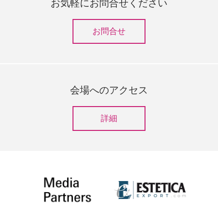
際センターにて九州エリアの総合ビュー
を占めるサロン市場への新規参入や事業
お気軽にお問合せください
岡」の出展者募集を開始しました。
メサゴ・メッセフランクフルト株式会社
ティ見本市『ビューティーワールド ジャ
拡大のための貴重なプラットフォームと
（所在地：東京都千代田区、代表取締役
パン 福岡』を開催します。
してビューティ業界に定着してきまし
お問合せ
社長：梶原靖志）は2018年2月5日（月）
た。
－6日（火）の2日間、福岡国際センター
2019/07/24
にて九州エリアの総合ビューティ見本市
『ビューティーワールド ジャパン
2018/08/02
『ビューティーワールド ジャパン 福岡』
福岡』 2020年の出展募集を開始
『ビューティーワールド ジャパン
を開催します。『ビューティーワールド
会場へのアクセス
福岡』2019年の出展募集を開始
メッセフランクフルト ジャパン株式会社
ジャパン』（東京・5月）、『ビューティ
（所在地：東京都千代田区、代表取締役
メッセフランクフルト ジャパン株式会社
ーワールド ジャパン ウエスト』（大阪・
詳細
社長：梶原靖志）は、2020年2月3日
（所在地：東京都千代田区、代表取締役
10月）の姉妹見本市として2014年に誕生
（月）－4日（火）の2日間、福岡国際セ
社長：梶原靖志）は、2019年2月4日
した本見本市は、有数の商圏である福岡
ンターにて開催される『ビューティーワ
（月）－5日（火）の2日間、福岡国際セ
県を中心とした九州・中国四国エリアの
ールド ジャパン 福岡』の出展募集を開始
ンターにて開催される『ビューティーワ
市場への新規参入や事業拡大のための貴
しました。
ールド ジャパン 福岡』の出展募集を開始
重なプラットフォームとしてビューティ
しました。
業界に定着してまいりました。