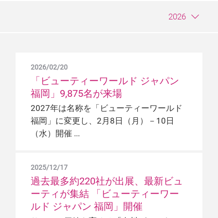
2026
2026/02/20
2025/02/07
2024/02/09
2023/02/09
2022/02/10
2021/02/12
2020/02/06
2019/02/08
2018/02/07
2017/02/08
「ビューティーワールド ジャパン
「ビューティーワールド ジャパン
来場者数、初の1万名超え
10年の節目に過去最多の9,243名が
4,195名の来場者を迎え、盛況のう
3,818名の来場者を迎え、盛況のう
『ビューティーワールド ジャパン
『ビューティーワールド ジャパン
『ビューティーワールド ジャパン
『ビューティーワールド ジャパン
福岡」9,875名が来場
福岡」9,512名が来場
来場
ちに閉幕！
ちに閉幕！
福岡』過去最多の5,148名の来場者
福岡』過去最高の5,095名が来場、
福岡』荒天の中4,859名が来場、大
福岡』2日間で4,896名が来場、大盛
悪天候にもかかわらず、出展者数、来場
を迎え、大盛況のうちに閉幕！
大盛況のうちに閉幕！
盛況のうちに閉幕！
況のうちに閉幕！
2027年は名称を「ビューティーワールド
次回は2026年2月16日（月）－18日
者数ともに新記録を更新
出展者数、展示面積も新記録を更新。
「ビューティーワールド ジャパン 福岡」
「ビューティーワールド ジャパン 福岡」
福岡」に変更し、2月8日（月）－10日
（水）にマリンメッセ福岡A館で開催
「ビューティーワールド ジャパン 福岡」
メッセフランクフルト ジャパン株式会社
メッセフランクフルト ジャパン株式会社
メッセフランクフルト ジャパン株式会社
メサゴ・メッセフランクフルト株式会社
（水）開催
が閉幕
（所在地：東京都千代田区、代表取締役
（所在地：東京都千代田区、代表取締役
（所在地：東京都千代田区、代表取締役
（所在地：東京都千代田区、代表取締役
2023/12/12
社長：梶原靖志）が主催する 『ビューテ
社長：梶原靖志）が主催する 『ビューテ
社長：梶原靖志）が主催する 『ビューテ
社長：梶原靖志）が主催する 『ビューテ
第11回「ビューティーワールド ジ
2024/12/03
2021/12/06
2020/12/02
ィーワールド ジャパン 福岡』が2020年2
ィーワールド ジャパン 福岡』が2019年2
ィーワールド ジャパン 福岡』が2018年2
ィーワールド ジャパン 福岡』が2017年2
200社以上の出展者を迎え 「ビュー
ャパン 福岡」 過去最多200社以上
徹底した感染予防対策を実施して開
徹底した新型コロナウイルス感染防
2025/12/17
2022/12/22
月4日（火）に大盛況のうちに閉幕しまし
月5日（火）に大盛況のうちに閉幕しまし
月6日（火）に大盛況のうちに閉幕しまし
月7日（火）に大盛況のうちに閉幕しまし
過去最多約220社が出展、最新ビュ
ティーワールド ジャパン 福岡」2月
の出展が決定
第10回「ビューティーワールド ジ
催します！ 「ビューティーワール
止対策のもと開催します！「ビュー
た。福岡国際センターで2日間にわたり開
た。
た。
た。
ーティが集結 「ビューティーワー
開催
ャパン 福岡」 マリンメッセ福岡
ド ジャパン 福岡」
ティーワールド ジャパン 福岡」
理美容師やヘアサロン経営者向けの商品
催された本見本市には、今回初出展の45
ルド ジャパン 福岡」開催
で3日間開催！
フェムケア・フェムテック分野のトレン
を集めた「ヘアゾーン」を新設
2022年2月7日（月）－8日（火）福岡国
メッセフランクフルト ジャパン株式会社
社を含めた過去最多の126社（国内：122