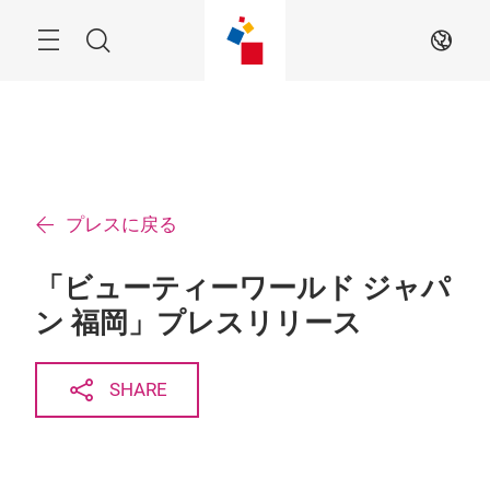
ス
キ
ッ
Menu
検
JA
プ
す
索
る
プレスに戻る
「ビューティーワールド ジャパ
ン 福岡」プレスリリース
SHARE