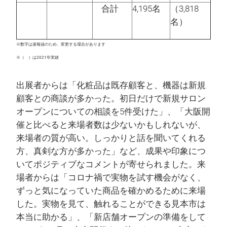
合計
4,195名
（3,818
名）
※数字は速報値のため、変更する場合があります
※（ ）は2021年実績
出展者からは「化粧品は既存顧客と、機器は新規
顧客との商談が多かった。初日だけで新規サロン
オープンについての相談を5件受けた」、「大阪開
催と比べると来場者数は少ないかもしれないが、
来場者の質が高い。しっかりと話を聞いてくれる
方、真剣な方が多かった」など、成果や印象につ
いてポジティブなコメントが寄せられました。来
場者からは「コロナ禍で実物を試す機会がなく、
ずっと気になっていた商品を確かめるために来場
した。実物を見て、触れることができる見本市は
本当に助かる」、「新店舗オープンの準備をして