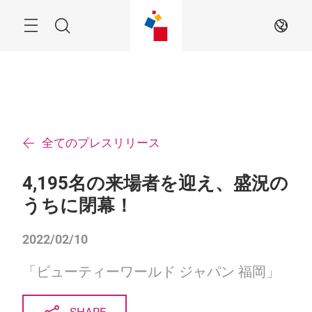
ス
キ
ッ
Menu
検
JA
プ
す
索
る
全てのプレスリリース
4,195名の来場者を迎え、盛況の
うちに閉幕！
2022/02/10
「ビューティーワールド ジャパン 福岡」