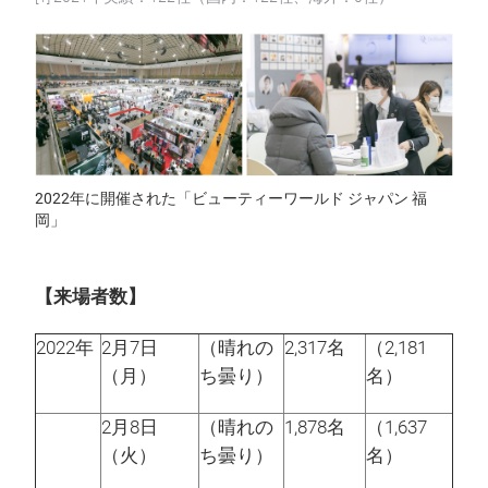
2022年に開催された「ビューティーワールド ジャパン 福
岡」
【来場者数】
2022年
2月7日
（晴れの
2,317名
（2,181
（月）
ち曇り）
名）
2月8日
（晴れの
1,878名
（1,637
（火）
ち曇り）
名）