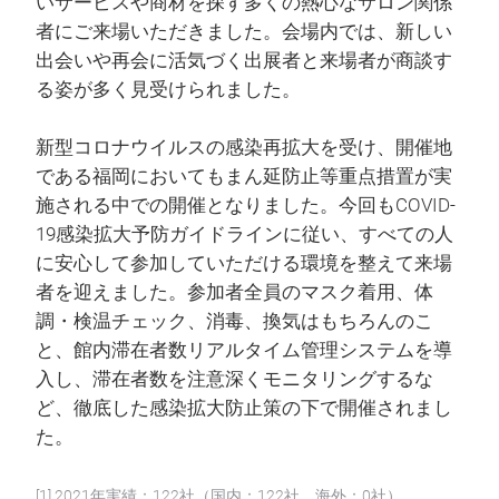
いサービスや商材を探す多くの熱心なサロン関係
者にご来場いただきました。会場内では、新しい
出会いや再会に活気づく出展者と来場者が商談す
る姿が多く見受けられました。
新型コロナウイルスの感染再拡大を受け、開催地
である福岡においてもまん延防止等重点措置が実
施される中での開催となりました。今回もCOVID-
19感染拡大予防ガイドラインに従い、すべての人
に安心して参加していただける環境を整えて来場
者を迎えました。参加者全員のマスク着用、体
調・検温チェック、消毒、換気はもちろんのこ
と、館内滞在者数リアルタイム管理システムを導
入し、滞在者数を注意深くモニタリングするな
ど、徹底した感染拡大防止策の下で開催されまし
た。
[1] 2021年実績：122社（国内：122社、海外：0社）