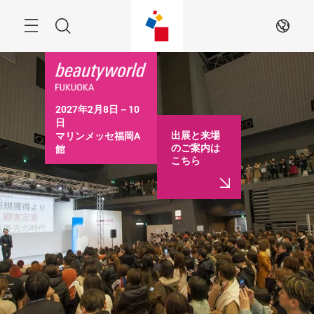
ス
キ
ッ
Menu
検
JA
プ
す
索
る
2027年2月8日－10
日

出展と来場
マリンメッセ福岡A
のご案内は
館

こちら
10:00－17:00（最終
日は16:30まで）