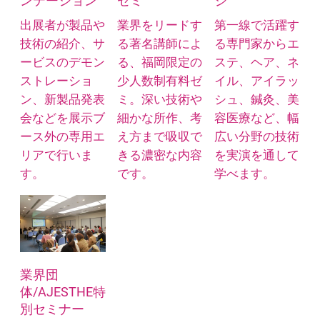
ンテーション
ゼミ
ジ
出展者が製品や
業界をリードす
第一線で活躍す
技術の紹介、サ
る著名講師によ
る専門家からエ
ービスのデモン
る、福岡限定の
ステ、ヘア、ネ
ストレーショ
少人数制有料ゼ
イル、アイラッ
ン、新製品発表
ミ。深い技術や
シュ、鍼灸、美
会などを展示ブ
細かな所作、考
容医療など、幅
ース外の専用エ
え方まで吸収で
広い分野の技術
リアで行いま
きる濃密な内容
を実演を通して
す。
です。
学べます。
業界団
体/AJESTHE特
別セミナー