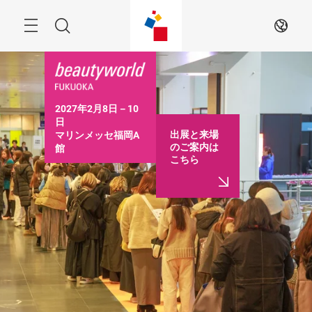
ス
キ
ッ
Menu
検
JA
プ
す
索
る
2027年2月8日－10
日

出展と来場
マリンメッセ福岡A
のご案内は
館

こちら
10:00－17:00（最終
日は16:30まで）