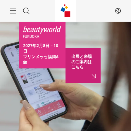
ス
キ
ッ
Menu
検
JA
プ
す
索
る
2027年2月8日－10
日

出展と来場
マリンメッセ福岡A
のご案内は
館

こちら
10:00－17:00（最終
日は16:30まで）